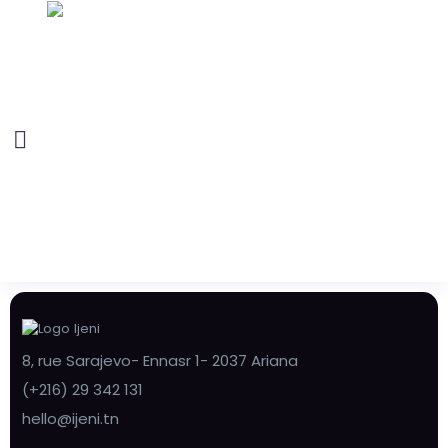
8, rue Sarajevo- Ennasr 1- 2037 Ariana
(+216) 29 342 131
hello@ijeni.tn