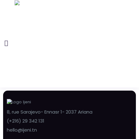
8, rue Sarajevo- Ennasr 1- 2037 Ariana
(+216) 29 342 131
hello@ijeni.tn