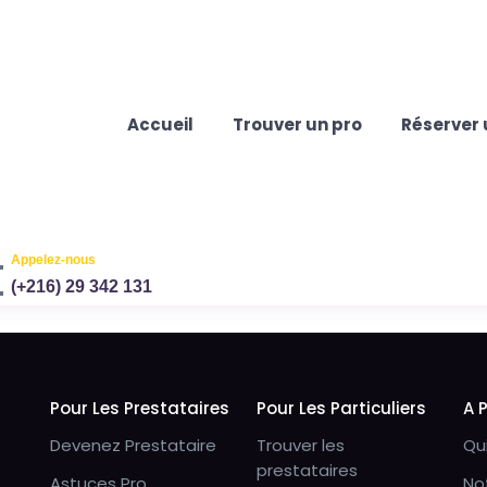
Accueil
Trouver un pro
Réserver 
Appelez-nous
(+216) 29 342 131
Pour Les Prestataires
Pour Les Particuliers
A 
Devenez Prestataire
Trouver les
Qu
prestataires
Astuces Pro
No