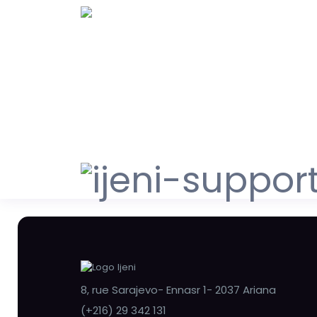
8, rue Sarajevo- Ennasr 1- 2037 Ariana
(+216) 29 342 131