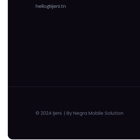
hello@ijeni.tn
© 2024 Ijeni. | By Negra Mobile Solution