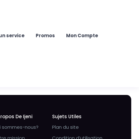
un service
Promos
Mon Compte
Propos De Ijeni
Sujets Utiles
i sommes-nous?
Plan du site
tre mission
Condition d’utilisation