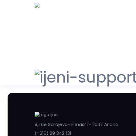
8, rue Sarajevo- Ennasr 1- 2037 Ariana
(+216) 29 342 131