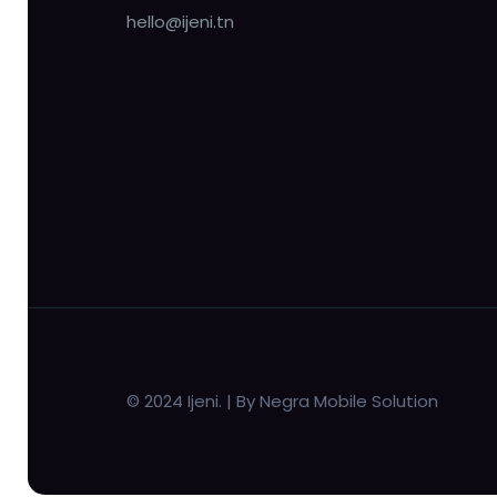
hello@ijeni.tn
© 2024 Ijeni. | By Negra Mobile Solution