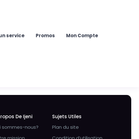
un service
Promos
Mon Compte
Propos De Ijeni
Sujets Utiles
i sommes-nous?
Plan du site
tre mission
Condition d’utilisation