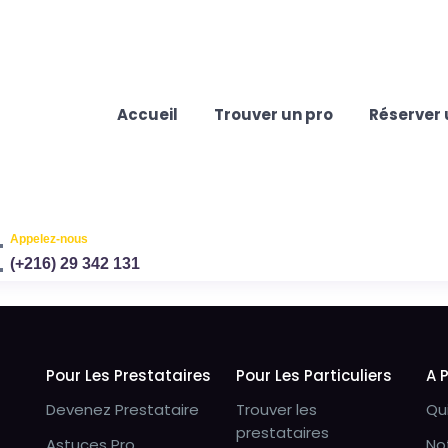
Accueil
Trouver un pro
Réserver 
Appelez-nous
(+216) 29 342 131
Pour Les Prestataires
Pour Les Particuliers
A 
Devenez Prestataire
Trouver les
Qu
prestataires
Astuces Pro
No