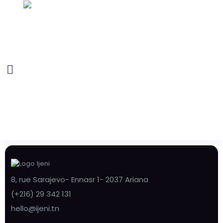
8, rue Sarajevo- Ennasr 1- 2037 Ariana
(+216) 29 342 131
hello@ijeni.tn