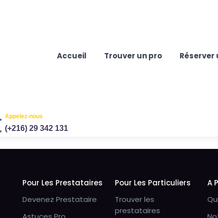
Accueil
Trouver un pro
Réserver 
Appelez-nous
(+216) 29 342 131
Pour Les Prestataires
Pour Les Particuliers
A 
Devenez Prestataire
Trouver les
Qu
prestataires
Astuces Pro
No