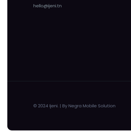
hello@ijeni.tn
© 2024 Ijeni. | By Negra Mobile Solution