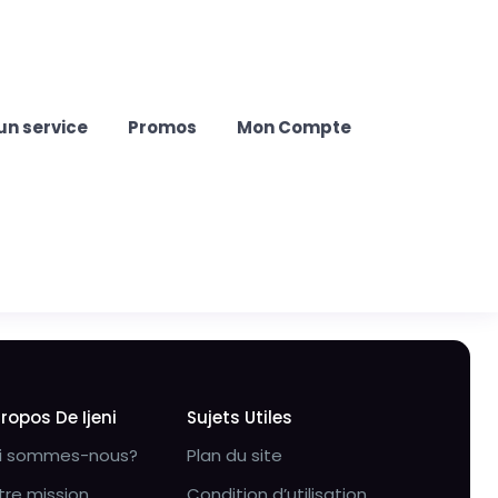
un service
Promos
Mon Compte
Propos De Ijeni
Sujets Utiles
i sommes-nous?
Plan du site
tre mission
Condition d’utilisation