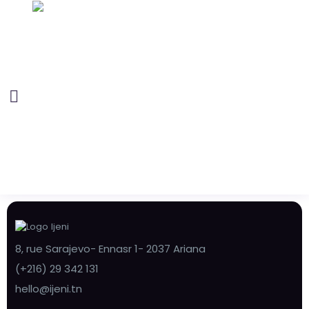
8, rue Sarajevo- Ennasr 1- 2037 Ariana
(+216) 29 342 131
hello@ijeni.tn