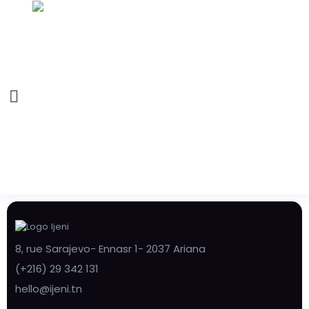
8, rue Sarajevo- Ennasr 1- 2037 Ariana
(+216) 29 342 131
hello@ijeni.tn