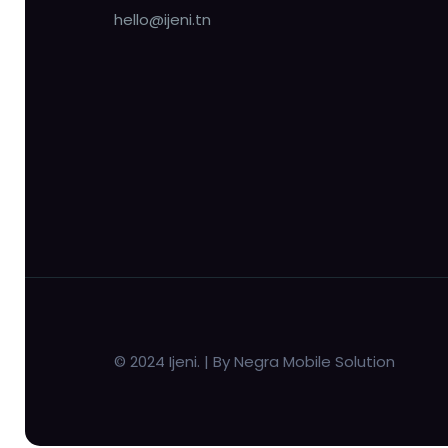
hello@ijeni.tn
© 2024 Ijeni. | By Negra Mobile Solution