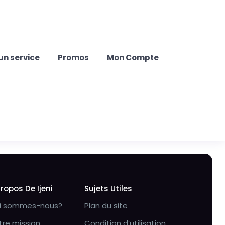
un service
Promos
Mon Compte
Propos De Ijeni
Sujets Utiles
i sommes-nous?
Plan du site
tre mission
Condition d’utilisation