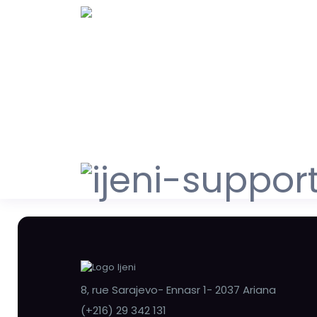
8, rue Sarajevo- Ennasr 1- 2037 Ariana
(+216) 29 342 131