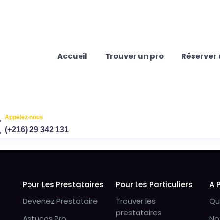
Accueil
Trouver un pro
Réserver 
Appelez-nous
(+216) 29 342 131
Pour Les Prestataires
Pour Les Particuliers
A 
Devenez Prestataire
Trouver les
Qu
prestataires
Astuces Pro
No