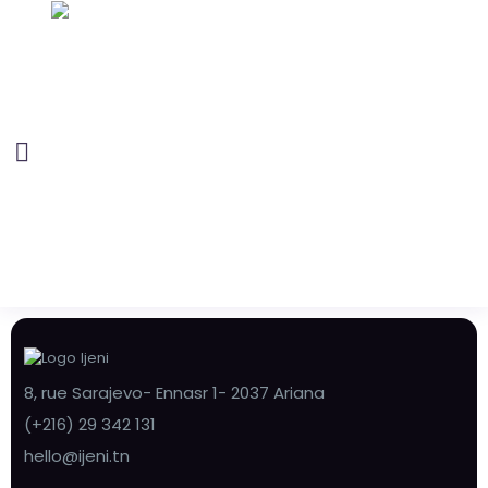
8, rue Sarajevo- Ennasr 1- 2037 Ariana
(+216) 29 342 131
hello@ijeni.tn