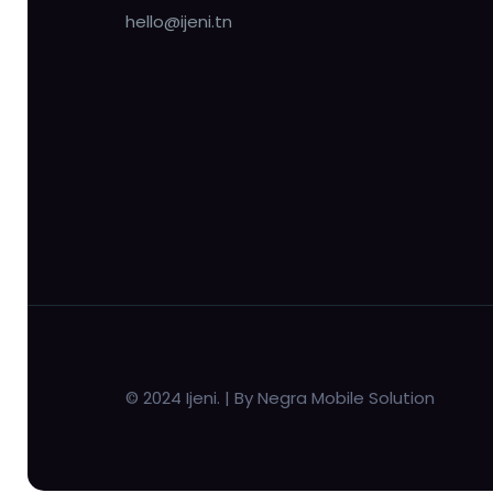
hello@ijeni.tn
© 2024 Ijeni. | By Negra Mobile Solution