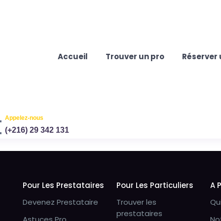
Accueil
Trouver un pro
Réserver 
Appelez-nous
(+216) 29 342 131
Pour Les Prestataires
Pour Les Particuliers
A 
Devenez Prestataire
Trouver les
Qu
prestataires
Astuces Pro
No