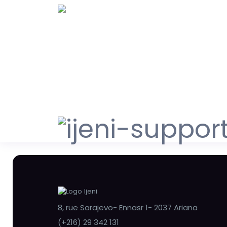
8, rue Sarajevo- Ennasr 1- 2037 Ariana
(+216) 29 342 131