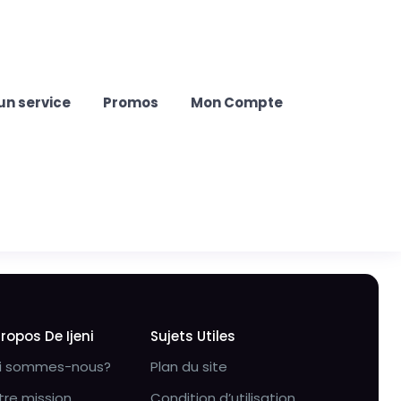
un service
Promos
Mon Compte
Propos De Ijeni
Sujets Utiles
i sommes-nous?
Plan du site
tre mission
Condition d’utilisation