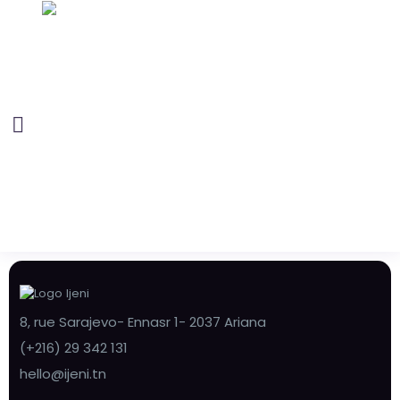
8, rue Sarajevo- Ennasr 1- 2037 Ariana
(+216) 29 342 131
hello@ijeni.tn