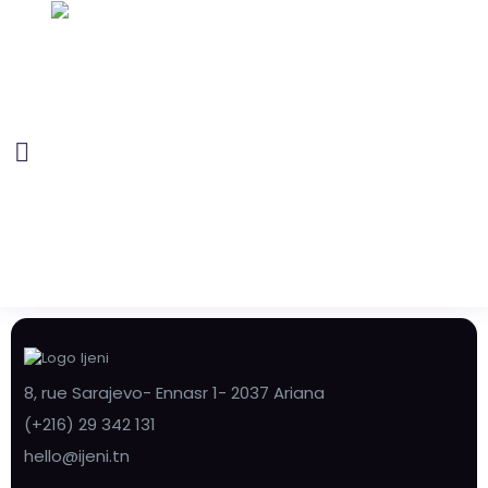
8, rue Sarajevo- Ennasr 1- 2037 Ariana
(+216) 29 342 131
hello@ijeni.tn