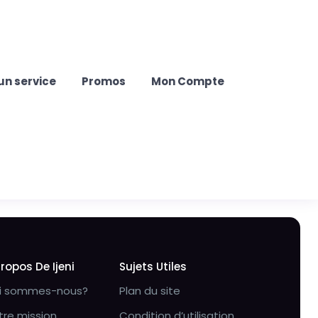
un service
Promos
Mon Compte
Propos De Ijeni
Sujets Utiles
i sommes-nous?
Plan du site
tre mission
Condition d’utilisation