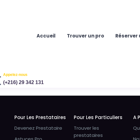
Accueil
Trouver un pro
Réserver 
Appelez-nous
(+216) 29 342 131
Pour Les Prestataires
Pour Les Particuliers
A 
Devenez Prestataire
Trouver les
Qu
prestataires
Astuces Pro
No