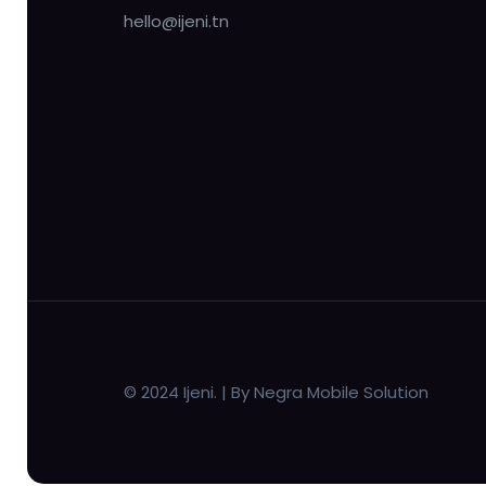
hello@ijeni.tn
© 2024 Ijeni. | By Negra Mobile Solution