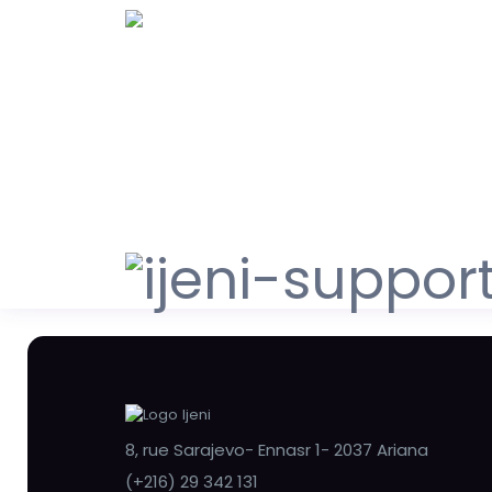
8, rue Sarajevo- Ennasr 1- 2037 Ariana
(+216) 29 342 131