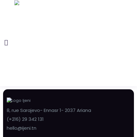
8, rue Sarajevo- Ennasr 1- 2037 Ariana
(+216) 29 342 131
hello@ijeni.tn