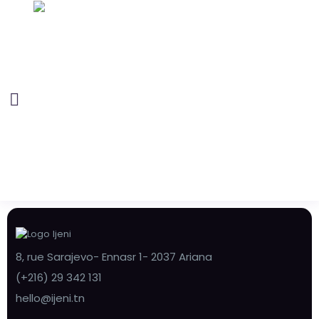
8, rue Sarajevo- Ennasr 1- 2037 Ariana
(+216) 29 342 131
hello@ijeni.tn