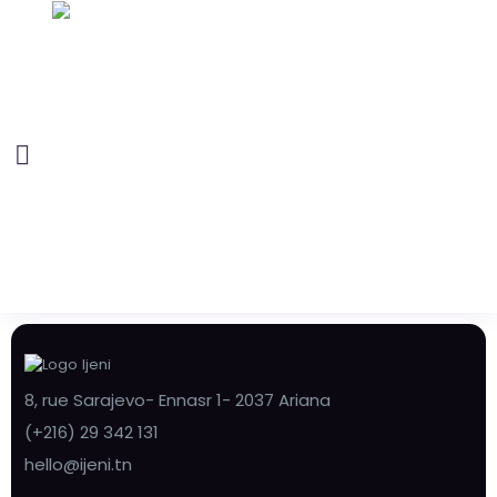
8, rue Sarajevo- Ennasr 1- 2037 Ariana
(+216) 29 342 131
hello@ijeni.tn