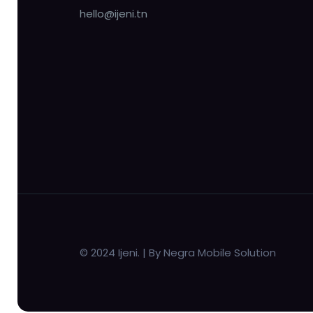
hello@ijeni.tn
© 2024 Ijeni. | By Negra Mobile Solution