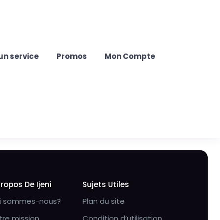
un service
Promos
Mon Compte
Propos De Ijeni
Sujets Utiles
i sommes-nous?
Plan du site
tre mission
Condition d’utilisation