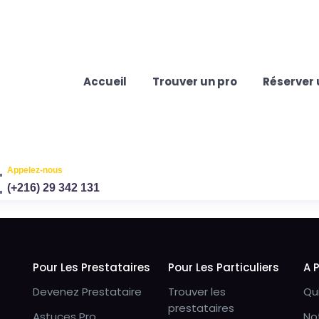
Accueil
Trouver un pro
Réserver 
Appelez-nous
(+216) 29 342 131
Pour Les Prestataires
Pour Les Particuliers
A 
Devenez Prestataire
Trouver les
Qu
prestataires
Astuces Pro
No