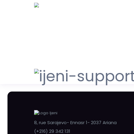
8, rue Sarajevo- Ennasr 1- 2037 Ariana
(+216) 29 342 131