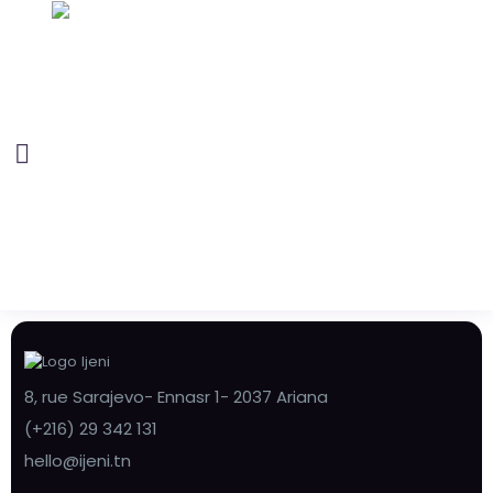
8, rue Sarajevo- Ennasr 1- 2037 Ariana
(+216) 29 342 131
hello@ijeni.tn