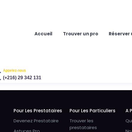
Accueil
Trouver un pro
Réserver 
Appelez-nous
(+216) 29 342 131
Pour Les Prestataires
Pour Les Particuliers
A 
Devenez Prestataire
Trouver les
Qu
prestataires
Astuces Pro
No