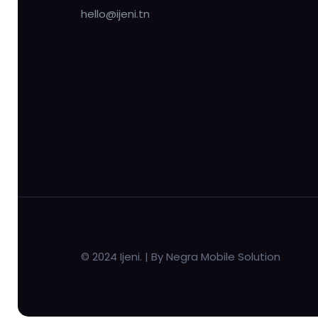
hello@ijeni.tn
© 2024 Ijeni. | By Negra Mobile Solution