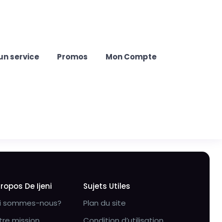
un service
Promos
Mon Compte
Propos De Ijeni
Sujets Utiles
i sommes-nous?
Plan du site
tre mission
Condition d’utilisation