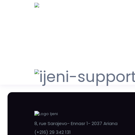
8, rue Sarajevo- Ennasr 1- 2037 Ariana
(+216) 29 342 131