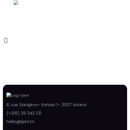
8, rue Sarajevo- Ennasr 1- 2037 Ariana
(+216) 29 342 131
hello@ijeni.tn