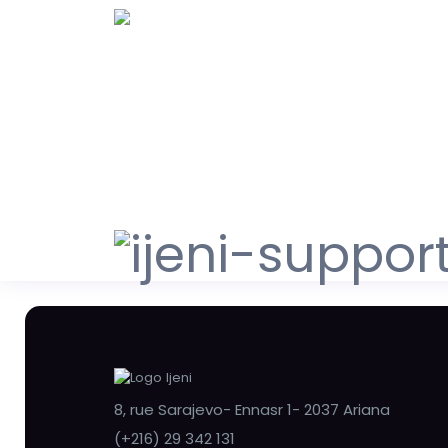
8, rue Sarajevo- Ennasr 1- 2037 Ariana
(+216) 29 342 131