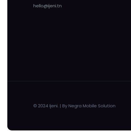
hello@ijeni.tn
© 2024 Ijeni. | By Negra Mobile Solution