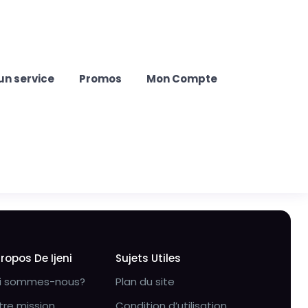
un service
Promos
Mon Compte
Propos De Ijeni
Sujets Utiles
i sommes-nous?
Plan du site
tre mission
Condition d’utilisation