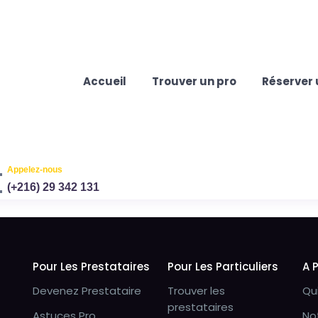
Accueil
Trouver un pro
Réserver 
Appelez-nous
(+216) 29 342 131
Pour Les Prestataires
Pour Les Particuliers
A 
Devenez Prestataire
Trouver les
Qu
prestataires
Astuces Pro
No