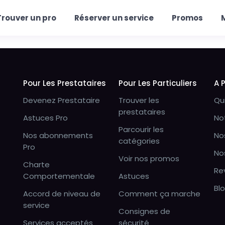
Trouver un pro
Réserver un service
Promos
Pour Les Prestataires
Pour Les Particuliers
A 
Devenez Prestataire
Trouver les
Qu
prestataires
Astuces Pro
No
Parcourir les
Nos abonnements
No
catégories
Pro
No
Voir nos promos
Charte
Re
Comportementale
Astuces
Bl
Accord de niveau de
Comment ça marche
service
Consignes de
Services acceptés
sécurité