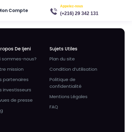
Appelez-nous
Mon Compte
(+216) 29 342 131
Propos De Ijeni
Sujets Utiles
i sommes-nous?
Plan du site
tre mission
Condition d’utilisation
s partenaires
Politique de
confidentialité
s investisseurs
Mentions Légales
vues de presse
FAQ
og