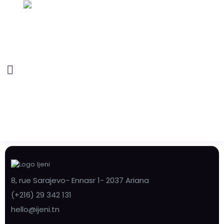
8, rue Sarajevo- Ennasr 1- 2037 Ariana
(+216) 29 342 131
hello@ijeni.tn