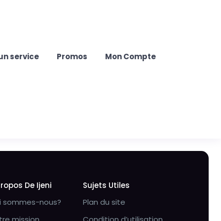
un service
Promos
Mon Compte
Propos De Ijeni
Sujets Utiles
i sommes-nous?
Plan du site
tre mission
Condition d’utilisation