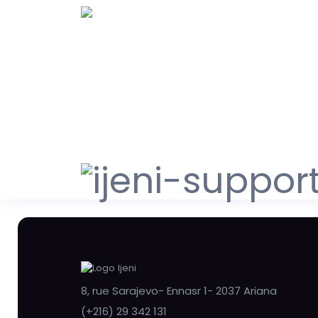
8, rue Sarajevo- Ennasr 1- 2037 Ariana
(+216) 29 342 131