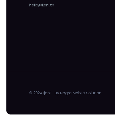
hello@ijeni.tn
© 2024 Ijeni. | By Negra Mobile Solution