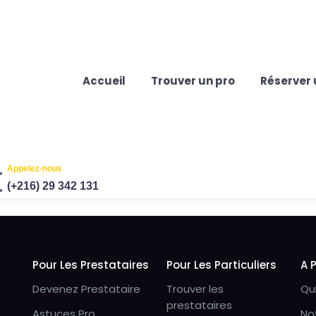
Accueil
Trouver un pro
Réserver 
Appelez-nous
(+216) 29 342 131
Pour Les Prestataires
Pour Les Particuliers
A 
Devenez Prestataire
Trouver les
Qu
prestataires
Astuces Pro
No