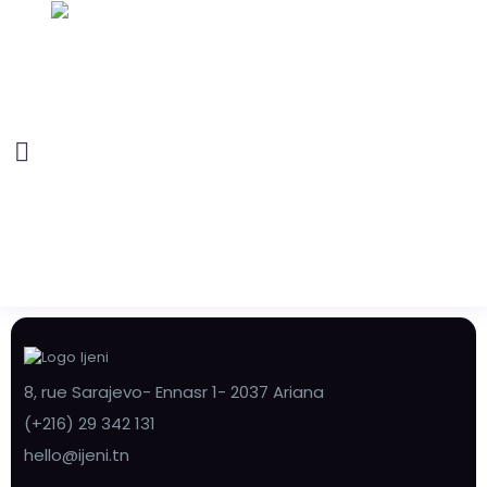
8, rue Sarajevo- Ennasr 1- 2037 Ariana
(+216) 29 342 131
hello@ijeni.tn