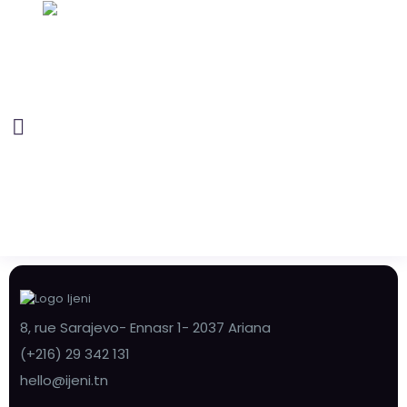
8, rue Sarajevo- Ennasr 1- 2037 Ariana
(+216) 29 342 131
hello@ijeni.tn