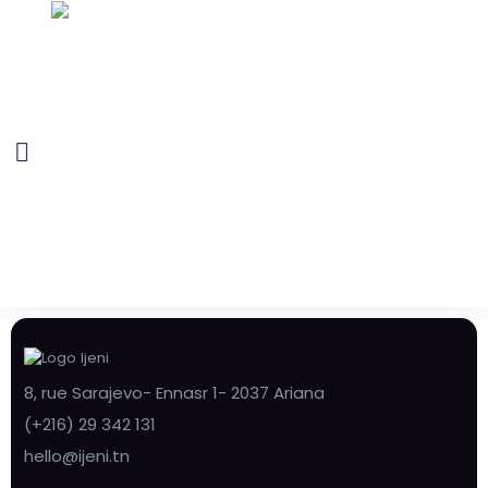
8, rue Sarajevo- Ennasr 1- 2037 Ariana
(+216) 29 342 131
hello@ijeni.tn