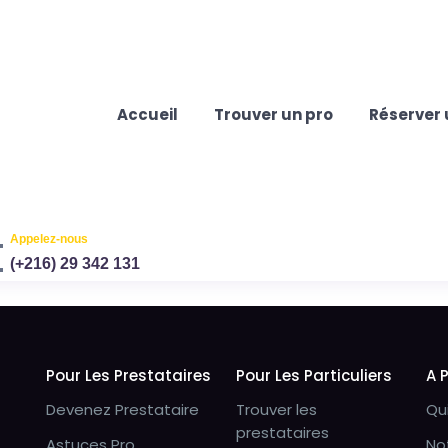
Accueil
Trouver un pro
Réserver 
Appelez-nous
(+216) 29 342 131
Pour Les Prestataires
Pour Les Particuliers
A 
Devenez Prestataire
Trouver les
Qu
prestataires
Astuces Pro
No