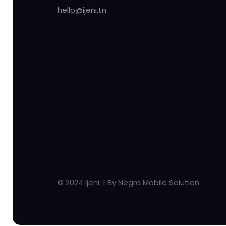
hello@ijeni.tn
© 2024 Ijeni. | By Negra Mobile Solution