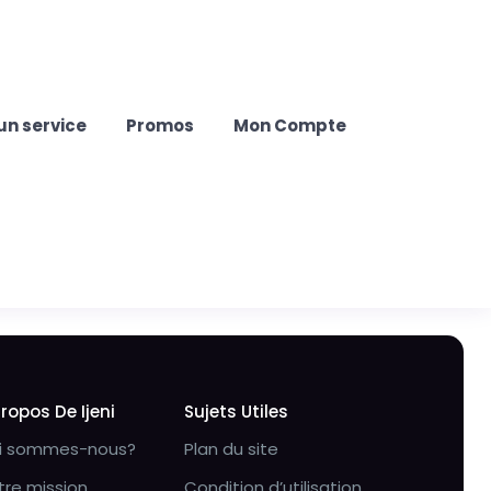
un service
Promos
Mon Compte
Propos De Ijeni
Sujets Utiles
i sommes-nous?
Plan du site
tre mission
Condition d’utilisation