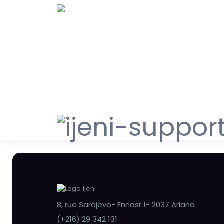
8, rue Sarajevo- Ennasr 1- 2037 Ariana
(+216) 29 342 131