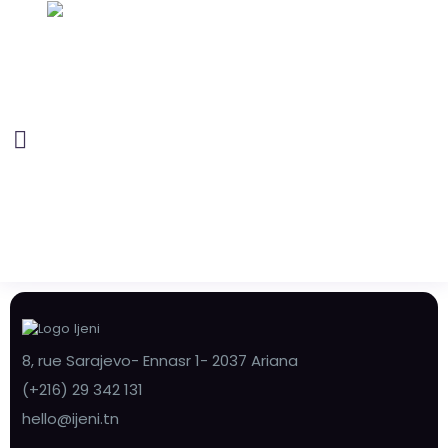
8, rue Sarajevo- Ennasr 1- 2037 Ariana
(+216) 29 342 131
hello@ijeni.tn