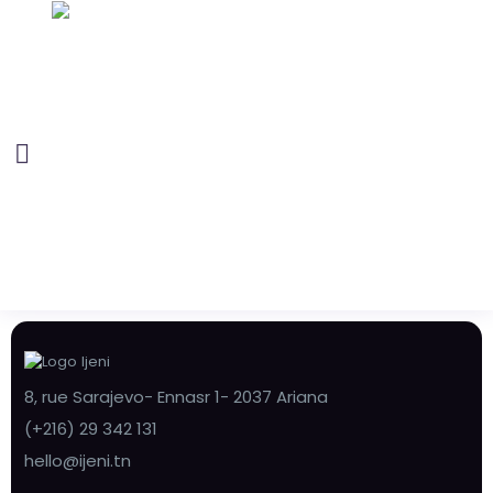
8, rue Sarajevo- Ennasr 1- 2037 Ariana
(+216) 29 342 131
hello@ijeni.tn