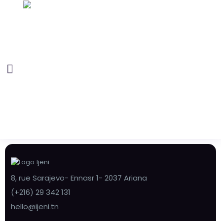
8, rue Sarajevo- Ennasr 1- 2037 Ariana
(+216) 29 342 131
hello@ijeni.tn