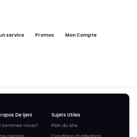
un service
Promos
Mon Compte
Propos De Ijeni
Sujets Utiles
i sommes-nous?
Plan du site
tre mission
Condition d’utilisation