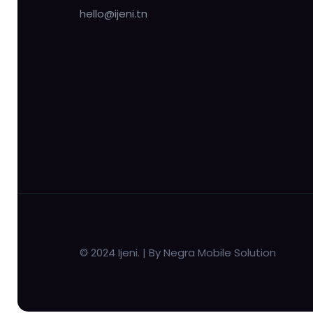
hello@ijeni.tn
© 2024 Ijeni. | By Negra Mobile Solution