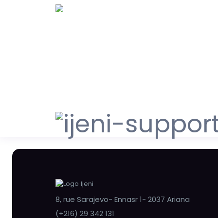
8, rue Sarajevo- Ennasr 1- 2037 Ariana
(+216) 29 342 131