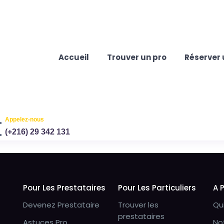
Accueil
Trouver un pro
Réserver 
Appelez-nous
(+216) 29 342 131
Pour Les Prestataires
Pour Les Particuliers
A 
Devenez Prestataire
Trouver les
Qu
prestataires
Astuces Pro
No