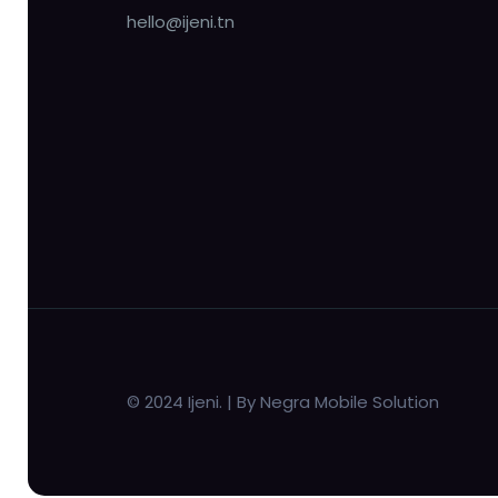
hello@ijeni.tn
© 2024 Ijeni. | By Negra Mobile Solution