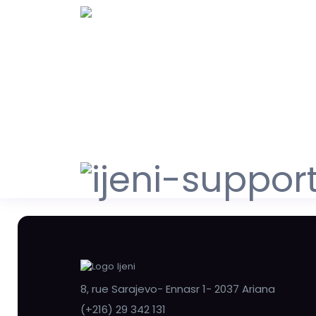
8, rue Sarajevo- Ennasr 1- 2037 Ariana
(+216) 29 342 131