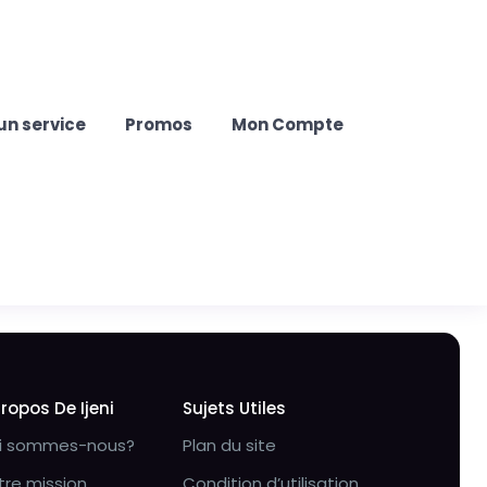
un service
Promos
Mon Compte
Propos De Ijeni
Sujets Utiles
i sommes-nous?
Plan du site
tre mission
Condition d’utilisation