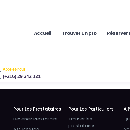
Accueil
Trouver un pro
Réserver 
Appelez-nous
(+216) 29 342 131
Pour Les Prestataires
Pour Les Particuliers
A 
Devenez Prestataire
Trouver les
Qu
prestataires
Astuces Pro
No