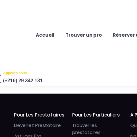
Accueil
Trouver un pro
Réserver 
Appelez-nous
(+216) 29 342 131
Pour Les Prestataires
Pour Les Particuliers
A 
Devenez Prestataire
Trouver les
Qu
prestataires
Astuces Pro
No