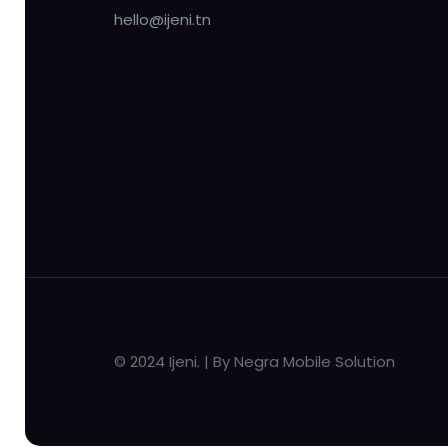
hello@ijeni.tn
© 2024 Ijeni. | By Negra Mobile Solution