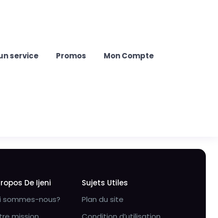
un service
Promos
Mon Compte
Propos De Ijeni
Sujets Utiles
i sommes-nous?
Plan du site
tre mission
Condition d’utilisation