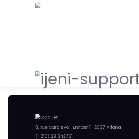
8, rue Sarajevo- Ennasr 1- 2037 Ariana
(+216) 29 342 131