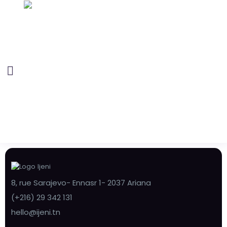
8, rue Sarajevo- Ennasr 1- 2037 Ariana
(+216) 29 342 131
hello@ijeni.tn