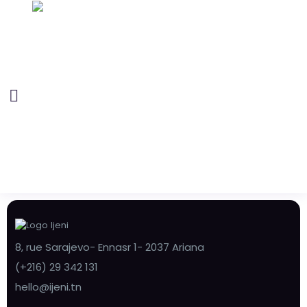
8, rue Sarajevo- Ennasr 1- 2037 Ariana
(+216) 29 342 131
hello@ijeni.tn