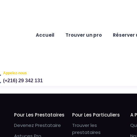
Accueil
Trouver un pro
Réserver 
Appelez-nous
(+216) 29 342 131
Pour Les Prestataires
Pour Les Particuliers
A 
Devenez Prestataire
Trouver les
Qu
prestataires
Astuces Pro
No