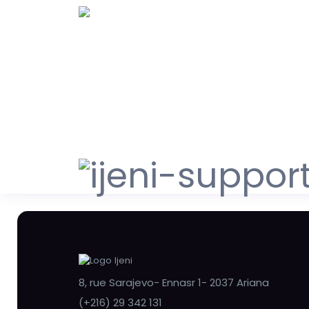
8, rue Sarajevo- Ennasr 1- 2037 Ariana
(+216) 29 342 131