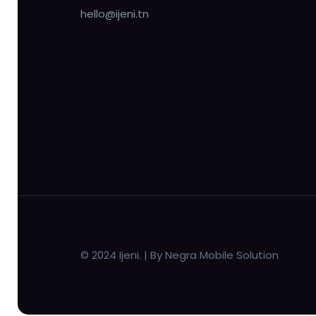
hello@ijeni.tn
© 2024 Ijeni. | By Negra Mobile Solution