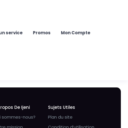
un service
Promos
Mon Compte
Propos De Ijeni
Sujets Utiles
i sommes-nous?
Plan du site
tre mission
Condition d’utilisation