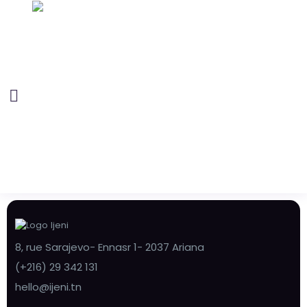
8, rue Sarajevo- Ennasr 1- 2037 Ariana
(+216) 29 342 131
hello@ijeni.tn