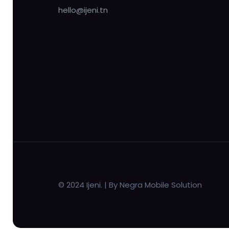
hello@ijeni.tn
© 2024 Ijeni. | By Negra Mobile Solution