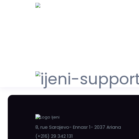
8, rue Sarajevo- Ennasr 1- 2037 Ariana
(+216) 29 342 131