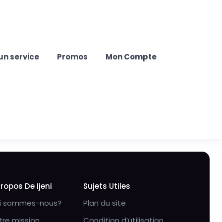
un service
Promos
Mon Compte
Propos De Ijeni
Sujets Utiles
i sommes-nous?
Plan du site
tre mission
Condition d’utilisation