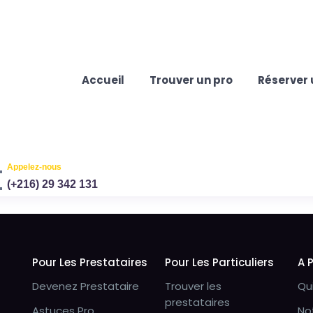
Accueil
Trouver un pro
Réserver 
Appelez-nous
(+216) 29 342 131
Pour Les Prestataires
Pour Les Particuliers
A 
Devenez Prestataire
Trouver les
Qu
prestataires
Astuces Pro
No