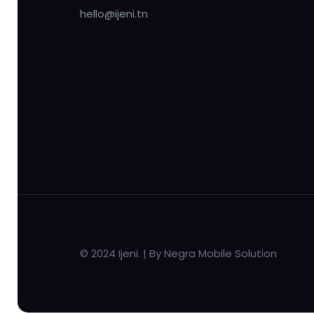
hello@ijeni.tn
© 2024 Ijeni. | By Negra Mobile Solution