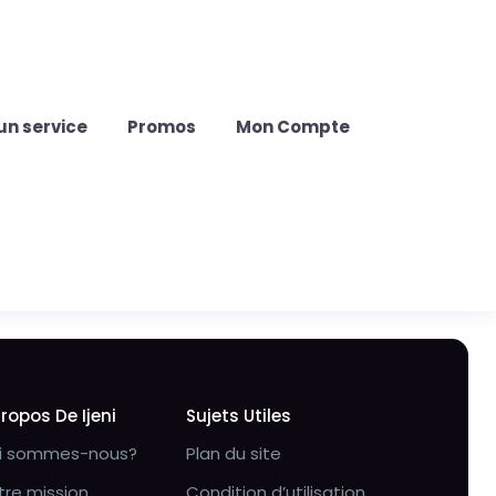
un service
Promos
Mon Compte
Propos De Ijeni
Sujets Utiles
i sommes-nous?
Plan du site
tre mission
Condition d’utilisation