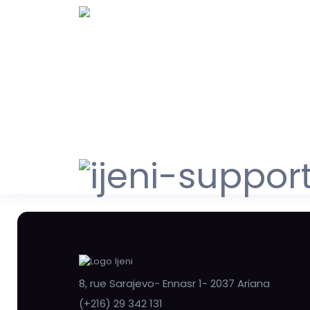
8, rue Sarajevo- Ennasr 1- 2037 Ariana
(+216) 29 342 131