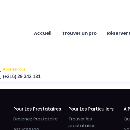
Accueil
Trouver un pro
Réserver 
Appelez-nous
(+216) 29 342 131
Pour Les Prestataires
Pour Les Particuliers
A 
Devenez Prestataire
Trouver les
Qu
prestataires
Astuces Pro
No