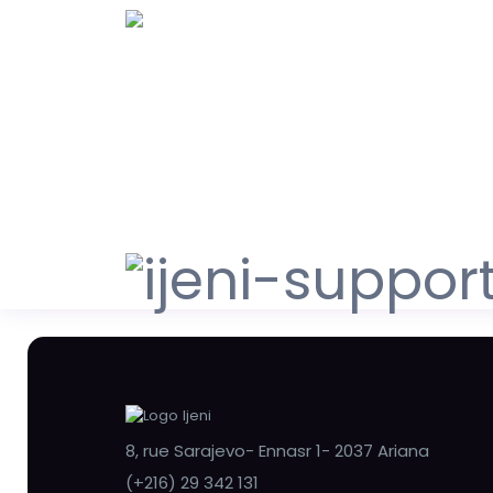
8, rue Sarajevo- Ennasr 1- 2037 Ariana
(+216) 29 342 131