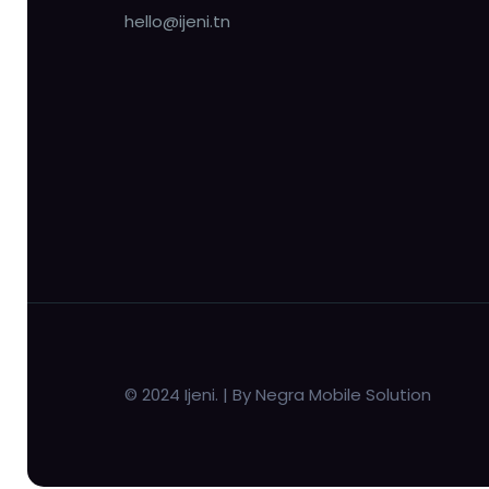
hello@ijeni.tn
© 2024 Ijeni. | By Negra Mobile Solution