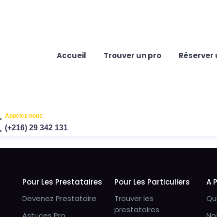
Accueil
Trouver un pro
Réserver 
Appelez-nous
(+216) 29 342 131
Pour Les Prestataires
Pour Les Particuliers
A 
Devenez Prestataire
Trouver les
Qu
prestataires
Astuces Pro
No