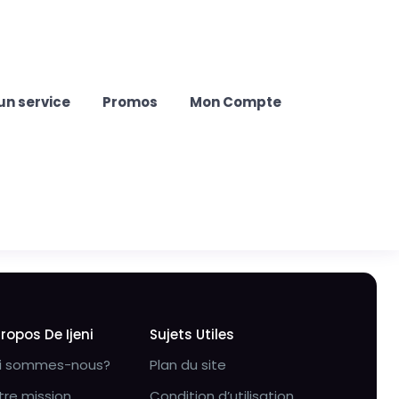
un service
Promos
Mon Compte
Propos De Ijeni
Sujets Utiles
i sommes-nous?
Plan du site
tre mission
Condition d’utilisation