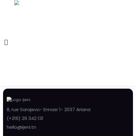
8, rue Sarajevo- Ennasr 1- 2037 Ariana
(+216) 29 342 131
hello@ijeni.tn