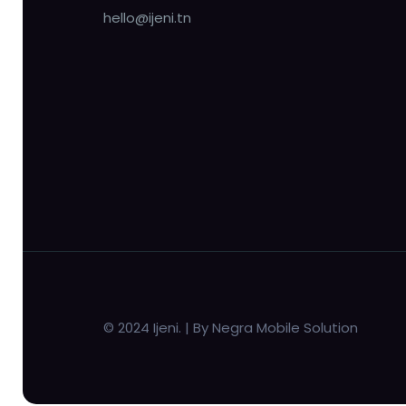
hello@ijeni.tn
© 2024 Ijeni. | By Negra Mobile Solution