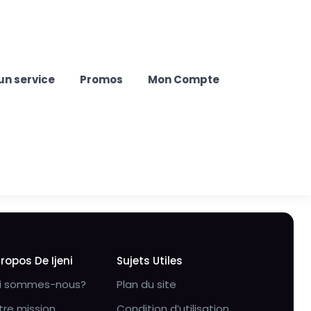
un service
Promos
Mon Compte
Propos De Ijeni
Sujets Utiles
i sommes-nous?
Plan du site
tre mission
Condition d’utilisation