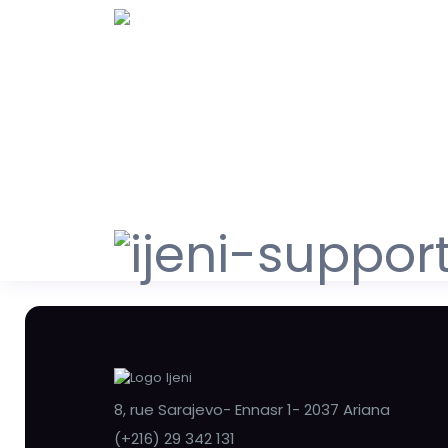
8, rue Sarajevo- Ennasr 1- 2037 Ariana
(+216) 29 342 131