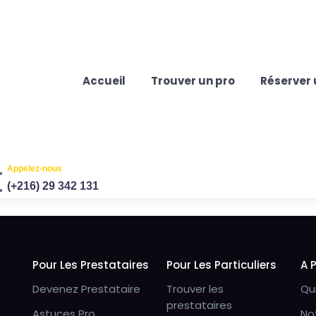
Accueil
Trouver un pro
Réserver 
Appelez-nous
(+216) 29 342 131
Pour Les Prestataires
Pour Les Particuliers
A 
Devenez Prestataire
Trouver les
Qu
prestataires
Astuces Pro
No