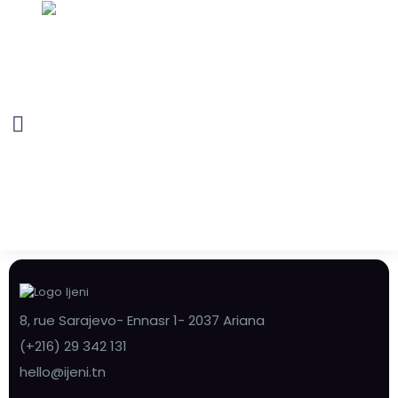
8, rue Sarajevo- Ennasr 1- 2037 Ariana
(+216) 29 342 131
hello@ijeni.tn