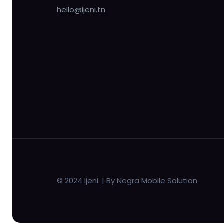
hello@ijeni.tn
© 2024 Ijeni. | By Negra Mobile Solution