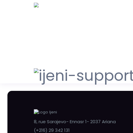
8, rue Sarajevo- Ennasr 1- 2037 Ariana
(+216) 29 342 131