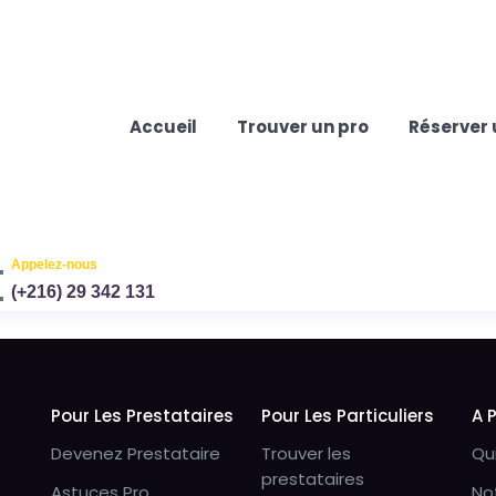
Accueil
Trouver un pro
Réserver 
Appelez-nous
(+216) 29 342 131
Pour Les Prestataires
Pour Les Particuliers
A 
Devenez Prestataire
Trouver les
Qu
prestataires
Astuces Pro
No