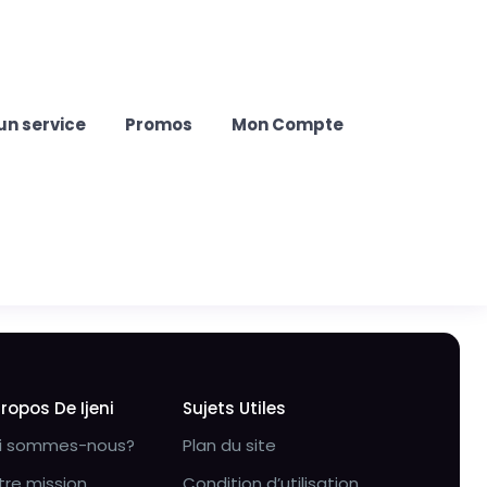
un service
Promos
Mon Compte
Propos De Ijeni
Sujets Utiles
i sommes-nous?
Plan du site
tre mission
Condition d’utilisation