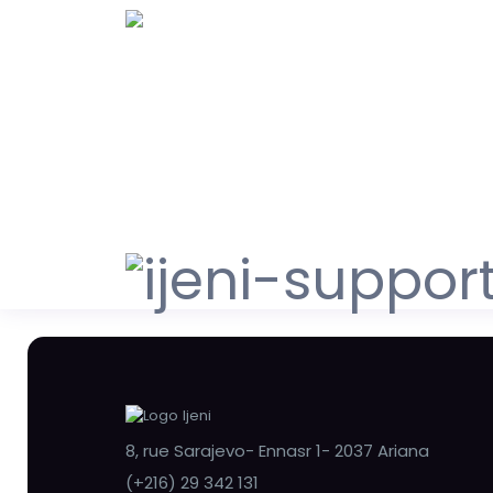
8, rue Sarajevo- Ennasr 1- 2037 Ariana
(+216) 29 342 131