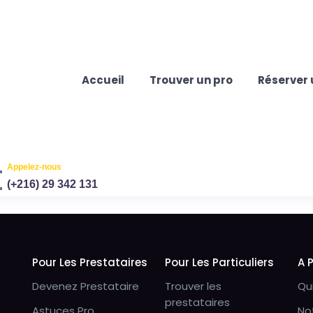
Accueil
Trouver un pro
Réserver 
Appelez-nous
(+216) 29 342 131
Pour Les Prestataires
Pour Les Particuliers
A 
Devenez Prestataire
Trouver les
Qu
prestataires
Astuces Pro
No