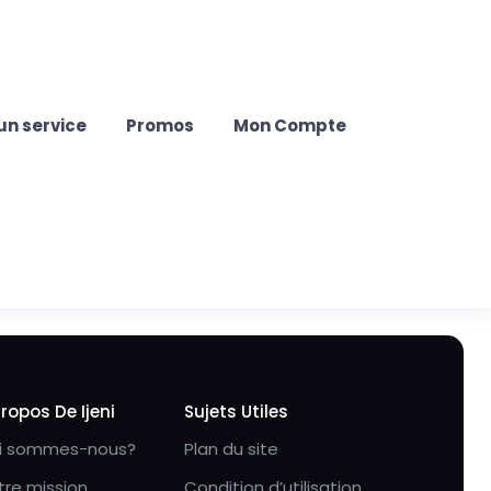
un service
Promos
Mon Compte
Propos De Ijeni
Sujets Utiles
i sommes-nous?
Plan du site
tre mission
Condition d’utilisation