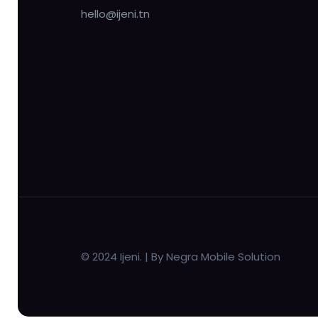
hello@ijeni.tn
© 2024 Ijeni. | By Negra Mobile Solution