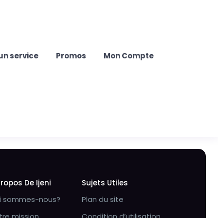
un service
Promos
Mon Compte
Propos De Ijeni
Sujets Utiles
i sommes-nous?
Plan du site
tre mission
Condition d’utilisation