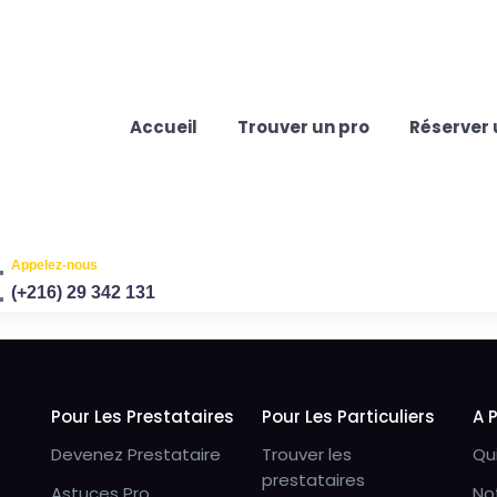
Accueil
Trouver un pro
Réserver 
Appelez-nous
(+216) 29 342 131
Pour Les Prestataires
Pour Les Particuliers
A 
Devenez Prestataire
Trouver les
Qu
prestataires
Astuces Pro
No