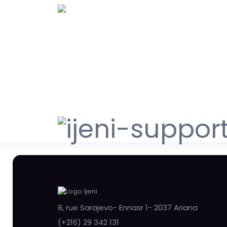
8, rue Sarajevo- Ennasr 1- 2037 Ariana
(+216) 29 342 131