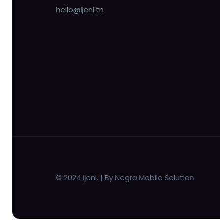
hello@ijeni.tn
© 2024 Ijeni. | By Negra Mobile Solution