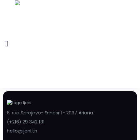
8, rue Sarajevo- Ennasr 1- 2037 Ariana
(+216) 29 342 131
hello@ijeni.tn