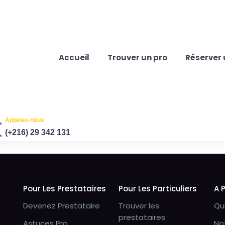
Accueil
Trouver un pro
Réserver 
Appelez-nous
(+216) 29 342 131
Pour Les Prestataires
Pour Les Particuliers
A 
Devenez Prestataire
Trouver les
Qu
prestataires
Astuces Pro
No