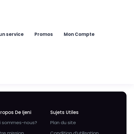
un service
Promos
Mon Compte
Propos De Ijeni
Sujets Utiles
i sommes-nous?
Plan du site
tre mission
Condition d’utilisation