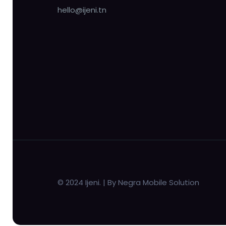
hello@ijeni.tn
© 2024 Ijeni. | By Negra Mobile Solution