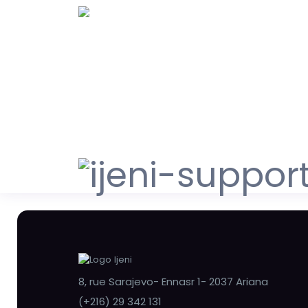
8, rue Sarajevo- Ennasr 1- 2037 Ariana
(+216) 29 342 131